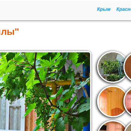
Крым
Красн
илы"