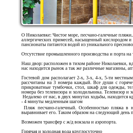
О Николаевке: Чистое море, песчано-галечные пляжи,
аллергических примесей, насыщенный кислородом и й
пансионаты питаются водой из уникального пресновод
Отсутствие промышленного производства и порта на 
Наш двор: расположен в тихом районе Николаевки, вда
нас находится рынок а так же различные магазины, ап
Гостевой дом располагает 2-х, 3-х, 4-х, 5-ти местн
рассчитаны на 3 номера каждый. Все души с горяче
прикроватные тумбочки, стол, шкаф для одежды, те
номера без телевизора и холодильника. Телевизор и 
Недалеко от нас, в двух минутах ходьбы, находится
- 4 минуты медленным шагом
Пляж песчано-галечный. Особенностью пляжа в на
выравнивает его. Таким образом на следующий день 
Возможен трансфер с ж/д вокзала и аэропорта.
Горячая и холодная вода круглосуточно