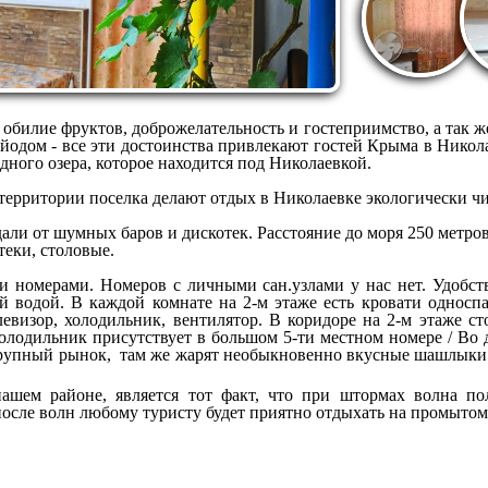
 обилие фруктов, доброжелательность и гостеприимство, а так ж
одом - все эти достоинства привлекают гостей Крыма в Никол
ного озера, которое находится под Николаевкой.
территории поселка делают отдых в Николаевке экологически чи
ли от шумных баров и дискотек. Расстояние до моря 250 метров
теки, столовые.
ыми номерами. Номеров с личными сан.узлами у нас нет. Удобс
й водой. В каждой комнате на 2-м этаже есть кровати односп
левизор, холодильник, вентилятор. В коридоре на 2-м этаже 
холодильник присутствует в большом 5-ти местном номере / Во
 крупный рынок, там же жарят необыкновенно вкусные шашлыки
шем районе, является тот факт, что при штормах волна по
после волн любому туристу будет приятно отдыхать на промытом