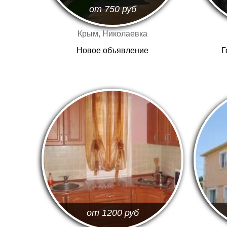
от 750
руб
Крым, Николаевка
Новое объявление
Г
от 1200
руб